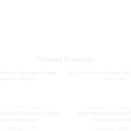
Related Products
ries
,
Jobb Basic
,
Long Shirt
All Categories
,
Jobb Basic
Kemeja Pria Lengan Panjang
Jobb Geronimo Kemeja P
gular Fit Maroon
Panjang Slim Fit 
559,000
Rp
228,180
Rp
599,000
Rp
244