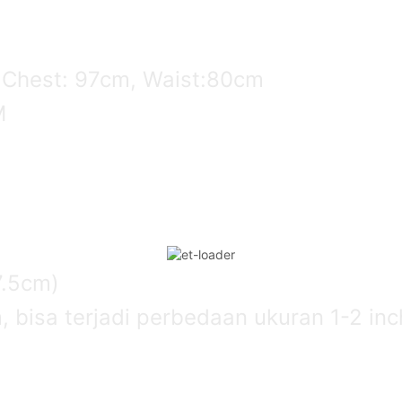
 Chest: 97cm, Waist:80cm
M
)
7.5cm)
bisa terjadi perbedaan ukuran 1-2 inch