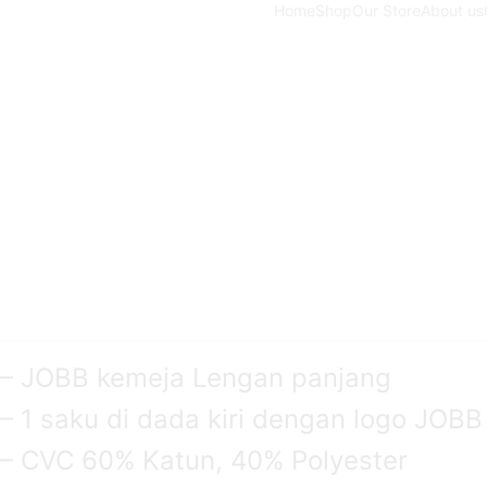
Home
Shop
Our Store
About us
– JOBB kemeja Lengan panjang
– 1 saku di dada kiri dengan logo JOBB
– CVC 60% Katun, 40% Polyester