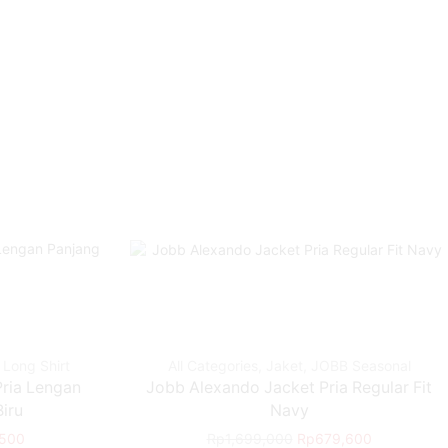
,
Long Shirt
All Categories
,
Jaket
,
JOBB Seasonal
ria Lengan
Jobb Alexando Jacket Pria Regular Fit
Biru
Navy
,500
Rp
1,699,000
Rp
679,600