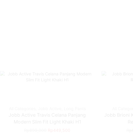
All Categories
,
Jobb Active
,
Long Pants
All Catego
Jobb Active Travis Celana Panjang
Jobb Brioni 
Modern Slim Fit Light Khaki H1
Re
Rp
899,000
Rp
449,500
Rp