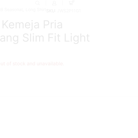
0
B Seasonal
,
Long Shirt
SKU:
JWS2P11G1
 Kemeja Pria
ng Slim Fit Light
out of stock and unavailable.