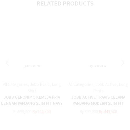
RELATED PRODUCTS
QUICK VIEW
QUICK VIEW
All Categories
,
Jobb Basic
,
Long
All Categories
,
Jobb Active
,
Long
Shirt
Pants
JOBB GERONIMO KEMEJA PRIA
JOBB ACTIVE TRAVIS CELANA
LENGAN PANJANG SLIM FIT NAVY
PANJANG MODERN SLIM FIT
LIGHT KHAKI H1
Rp
599,000
Rp
244,500
Rp
899,000
Rp
449,500