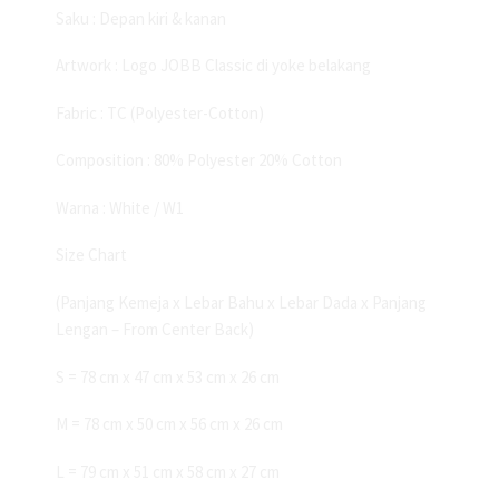
Saku : Depan kiri & kanan
Artwork : Logo JOBB Classic di yoke belakang
Fabric : TC (Polyester-Cotton)
Composition : 80% Polyester 20% Cotton
Warna : White / W1
Size Chart
(Panjang Kemeja x Lebar Bahu x Lebar Dada x Panjang
Lengan – From Center Back)
S = 78 cm x 47 cm x 53 cm x 26 cm
M = 78 cm x 50 cm x 56 cm x 26 cm
L = 79 cm x 51 cm x 58 cm x 27 cm