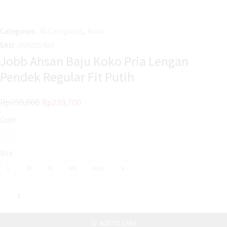
Categories:
All Categories
,
Koko
SKU:
JWK6154W1
Jobb Ahsan Baju Koko Pria Lengan
Pendek Regular Fit Putih
Rp
799,000
Rp
239,700
Color
Size
L
M
XL
XXL
XXXL
S
ADD TO CART