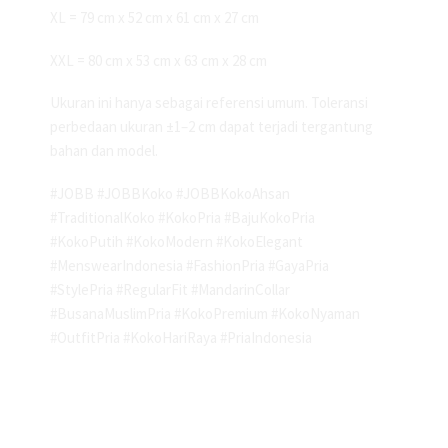
XL = 79 cm x 52 cm x 61 cm x 27 cm
XXL = 80 cm x 53 cm x 63 cm x 28 cm
Ukuran ini hanya sebagai referensi umum. Toleransi
perbedaan ukuran ±1–2 cm dapat terjadi tergantung
bahan dan model.
#JOBB #JOBBKoko #JOBBKokoAhsan
#TraditionalKoko #KokoPria #BajuKokoPria
#KokoPutih #KokoModern #KokoElegant
#MenswearIndonesia #FashionPria #GayaPria
#StylePria #RegularFit #MandarinCollar
#BusanaMuslimPria #KokoPremium #KokoNyaman
#OutfitPria #KokoHariRaya #PriaIndonesia