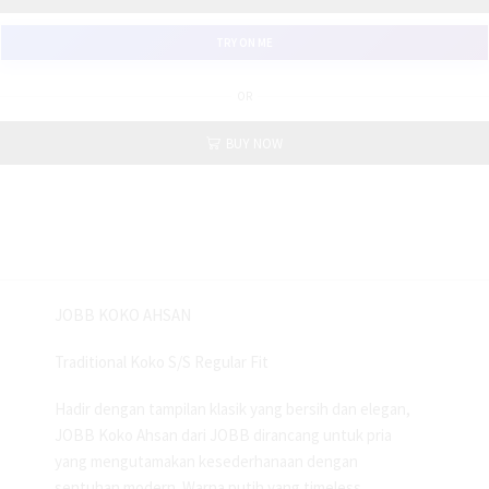
TRY ON ME
OR
BUY NOW
JOBB KOKO AHSAN
Traditional Koko S/S Regular Fit
Hadir dengan tampilan klasik yang bersih dan elegan,
JOBB Koko Ahsan dari JOBB dirancang untuk pria
yang mengutamakan kesederhanaan dengan
sentuhan modern. Warna putih yang timeless