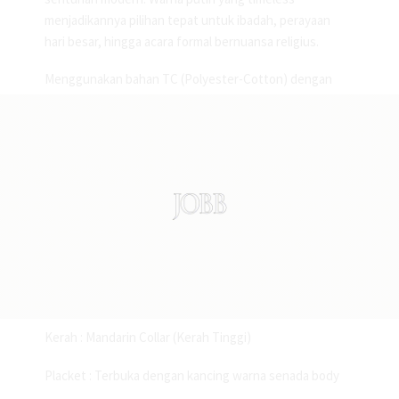
menjadikannya pilihan tepat untuk ibadah, perayaan
hari besar, hingga acara formal bernuansa religius.
Menggunakan bahan TC (Polyester-Cotton) dengan
komposisi 80% Polyester 20% Cotton, memberikan
keunggulan tidak mudah kusut, ringan, serta tetap
nyaman digunakan sepanjang hari. Potongan Regular
Fit memastikan siluet yang rapi dan proporsional
tanpa mengurangi kenyamanan bergerak.
Detail Produk:
Model : Kemeja Koko Tangan Pendek
Fitting : Regular Fit
Kerah : Mandarin Collar (Kerah Tinggi)
Placket : Terbuka dengan kancing warna senada body