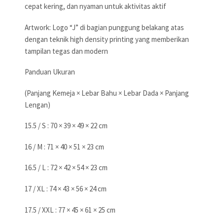
cepat kering, dan nyaman untuk aktivitas aktif
Artwork: Logo “J” di bagian punggung belakang atas
dengan teknik high density printing yang memberikan
tampilan tegas dan modern
Panduan Ukuran
(Panjang Kemeja × Lebar Bahu × Lebar Dada × Panjang
Lengan)
15.5 / S : 70 × 39 × 49 × 22 cm
16 / M : 71 × 40 × 51 × 23 cm
16.5 / L : 72 × 42 × 54 × 23 cm
17 / XL : 74 × 43 × 56 × 24 cm
17.5 / XXL : 77 × 45 × 61 × 25 cm