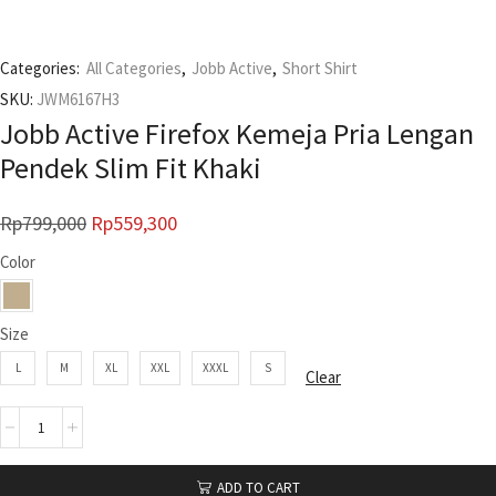
Categories:
All Categories
,
Jobb Active
,
Short Shirt
SKU:
JWM6167H3
Jobb Active Firefox Kemeja Pria Lengan
Pendek Slim Fit Khaki
Rp
799,000
Rp
559,300
Color
Size
L
M
XL
XXL
XXXL
S
Clear
ADD TO CART