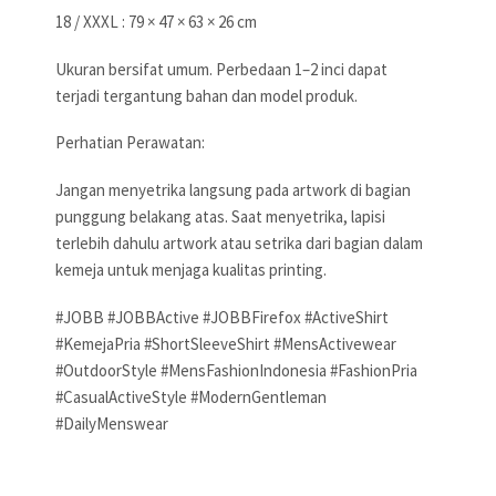
18 / XXXL : 79 × 47 × 63 × 26 cm
Ukuran bersifat umum. Perbedaan 1–2 inci dapat
terjadi tergantung bahan dan model produk.
Perhatian Perawatan:
Jangan menyetrika langsung pada artwork di bagian
punggung belakang atas. Saat menyetrika, lapisi
terlebih dahulu artwork atau setrika dari bagian dalam
kemeja untuk menjaga kualitas printing.
#JOBB #JOBBActive #JOBBFirefox #ActiveShirt
#KemejaPria #ShortSleeveShirt #MensActivewear
#OutdoorStyle #MensFashionIndonesia #FashionPria
#CasualActiveStyle #ModernGentleman
#DailyMenswear